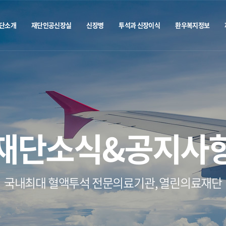
단소개
재단인공신장실
신장병
투석과 신장이식
환우복지정보
재단소식&공지사
국내최대 혈액투석 전문의료기관, 열린의료재단