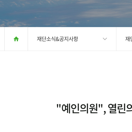
재단소식&공지사항
재
"예인의원", 열린