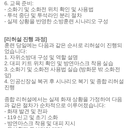
6.
교육 준비
:
-
소화기 및 소화전 위치 확인 및 사용법
-
투석 중단 및 투석라인 분리 절차
-
실제 상황을 반영한 소방훈련 시나리오 구성
[
리허설 진행 과정
]
훈련 당일에는 다음과 같은 순서로 리허설이 진행되
었습니다
:
1.
자위소방대 구성 및 역할 설명
2.
대피 키트 위치 확인 및 방연마스크 착용 실습
3.
소화기 및 소화전 사용법 실습
(
방화문 밖 소화전
앞
)
4.
인공신장실 복귀 후 시나리오 복기 및 종합 리허설
진행
종합 리허설에서는 실제 화재 상황을 가정하여 다음
과 같은 절차가 순차적으로 이루어졌습니다
:
-
화재 발견 및 전파
- 119
신고 및 초기 소화
-
방연마스크 착용 및 대피 지시