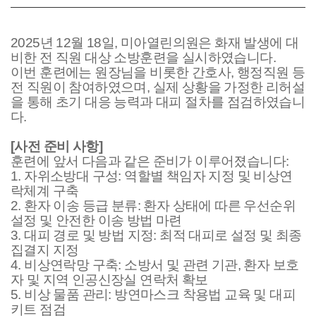
2025
년
12
월
18
일
,
미아열린의원은 화재 발생에 대
비한 전 직원 대상 소방훈련을 실시하였습니다
.
이번 훈련에는 원장님을 비롯한 간호사
,
행정직원 등
전 직원이 참여하였으며
,
실제 상황을 가정한 리허설
을 통해 초기 대응 능력과 대피 절차를 점검하였습니
다
.
[
사전 준비 사항
]
훈련에 앞서 다음과 같은 준비가 이루어졌습니다
:
1.
자위소방대 구성
:
역할별 책임자 지정 및 비상연
락체계 구축
2.
환자 이송 등급 분류
:
환자 상태에 따른 우선순위
설정 및 안전한 이송 방법 마련
3.
대피 경로 및 방법 지정
:
최적 대피로 설정 및 최종
집결지 지정
4.
비상연락망 구축
:
소방서 및 관련 기관
,
환자 보호
자 및 지역 인공신장실 연락처 확보
5.
비상 물품 관리
:
방연마스크 착용법 교육 및 대피
키트 점검