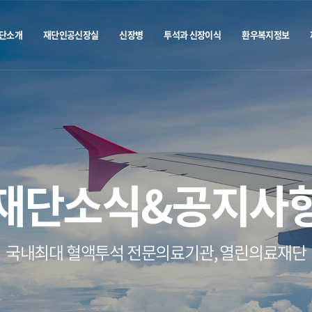
단소개
재단인공신장실
신장병
투석과 신장이식
환우복지정보
재단소식&공지사
국내최대 혈액투석 전문의료기관, 열린의료재단