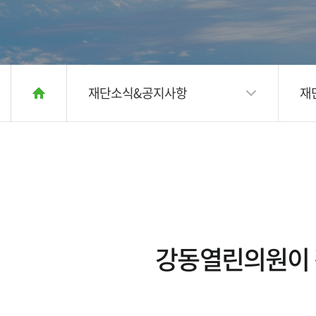
재단소식&공지사항
재
강동열린의원이 전