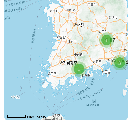
031-767-7580
(외래)
031-767-7585
(신장실)
홈페이지 바로가기
구로열린내과의원
1
서울 구로구 구로중앙로 68 신안타워 2층
02-861-4658
(외래)
02-861-4657
(신장실)
3
홈페이지 바로가기
1
대구열린내과의원
대구 중구 중앙대로 359 반월메디칼타워 5층, 6층 (반월당역 21번 출구)
053-565-5501
(외래)
053-565-5181
(신장실)
홈페이지 바로가기
64km
동대문열린내과의원