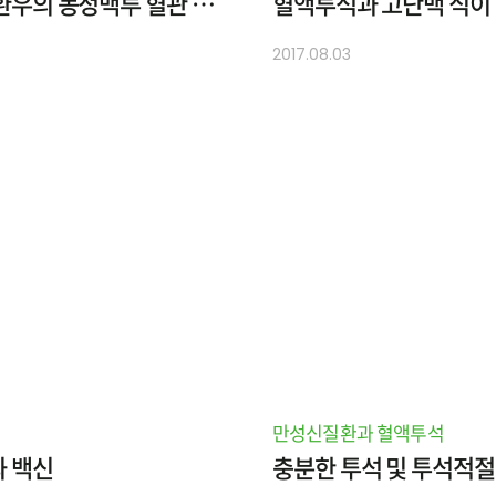
혈액투석 환우의 동정맥루 혈관 관리
혈액투석과 고단백 식이
2017.08.03
만성신질환과 혈액투석
 백신