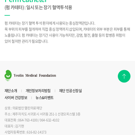
(펌 카테터) : 일시 또는 장기 혈액투석용
펌 카테터는 장기 혈액 투석 환자에게 사용되는 중심정맥관입니다.
목 부위의 피부를 절개하여 직접 중심 정맥까지 삽입되며, 카테터의 외부 부분은 피부를 통해
노출됩니다. 펌 카테터는 장기간 사용이 가능하지만, 감염, 혈전, 출혈 등의 합병증 위험이
있어 철저한 관리가 필요합니다.
재단소개
개인정보처리방침
재단 인공신장실
사이버 건강정보
뉴스&이벤트
상호 : 의료법인 열린의료재단
주소 : 제주자치도 서귀포시 서귀동 251-1 선경오피스텔 3층
대표전화 : 064-763-4100 / 064-632-4102
대표자 : 김기현
사업자등록번호 : 616-82-14173